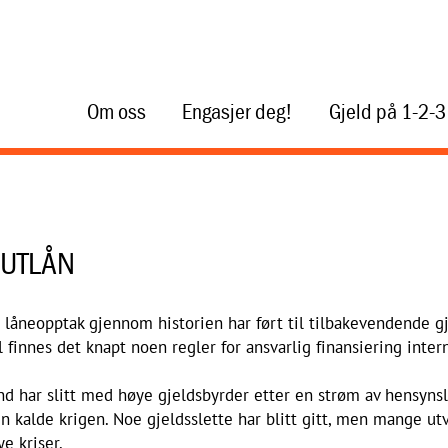
Om oss
Engasjer deg!
Gjeld på 1-2-3
 UTLÅN
g låneopptak gjennom historien har ført til tilbakevendende g
 finnes det knapt noen regler for ansvarlig finansiering intern
d har slitt med høye gjeldsbyrder etter en strøm av hensynslø
n kalde krigen. Noe gjeldsslette har blitt gitt, men mange utv
ye kriser.