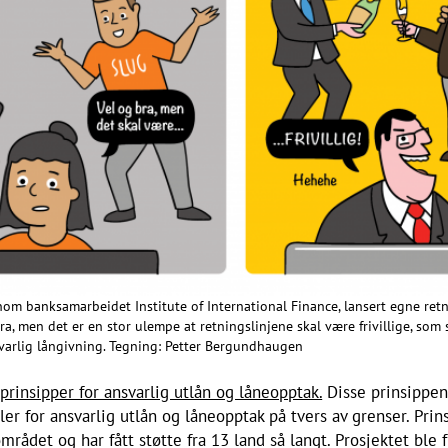
nom banksamarbeidet Institute of International Finance, lansert egne ret
bra, men det er en stor ulempe at retningslinjene skal være frivillige, so
svarlig långivning. Tegning: Petter Bergundhaugen
prinsipper for ansvarlig utlån og låneopptak.
Disse prinsippene
er for ansvarlig utlån og låneopptak på tvers av grenser. Pr
området og har fått støtte fra 13 land så langt. Prosjektet ble