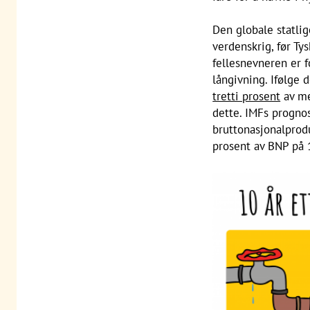
Den globale statli
verdenskrig, før Ty
fellesnevneren er 
långivning. Ifølge 
tretti prosent
av mel
dette. IMFs prognos
bruttonasjonalprodu
prosent av BNP på 1