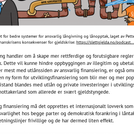
 for bedre systemer for ansvarlig långivning og lånopptak, laget av Pet
nanskrisens konsekvenser for gjeldskrise:
https://slettgjelda.no/podcast..
ing handler om å skape mer rettferdige og forutsigbare regler
k. Dette vil kunne hindre oppbyggingen av illegitim og ubeta
er mest med utlånssiden av ansvarlig finansiering, er også o
en ny form for utviklingsfinansiering som blir mer og mer po
stand blandes med utlån og private investeringer i utviklings
mottakerland som allerede er svært gjeldstyngede.
ig finansiering må det opprettes et internasjonalt lovverk som
varlighet hos begge parter og demokratisk forankring i låntak
etningslinjer frivillige og de har dermed liten effekt.