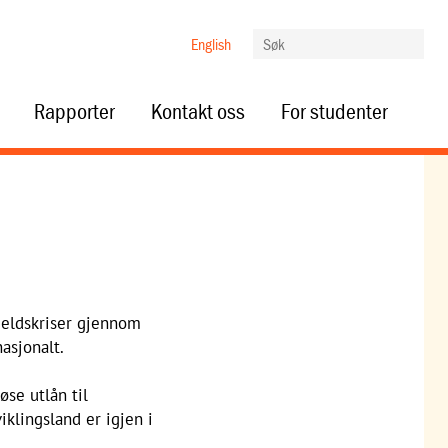
English
Rapporter
Kontakt oss
For studenter
jeldskriser gjennom
asjonalt.
se utlån til
iklingsland er igjen i