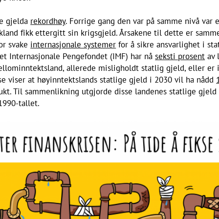
ge gjelda
rekordhøy
. Forrige gang den var på samme nivå var e
skland fikk ettergitt sin krigsgjeld. Årsakene til dette er sam
for svake
internasjonale systemer
for å sikre ansvarlighet i st
det Internasjonale Pengefondet (IMF) har nå
seksti prosent
av 
lominntektsland, allerede misligholdt statlig gjeld, eller er i
e viser at høyinntektslands statlige gjeld i 2030 vil ha nådd
kt. Til sammenlikning utgjorde disse landenes statlige gjeld 
990-tallet.