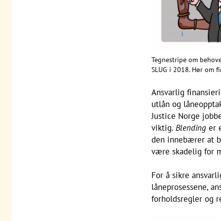
Tegnestripe om behovet
SLUG i 2018. Hør om fi
Ansvarlig finansier
utlån og låneoppta
Justice Norge jobb
viktig.
Blending
er 
den innebærer at bi
være skadelig for 
For å sikre ansvarl
låneprosessene, ans
forholdsregler og r