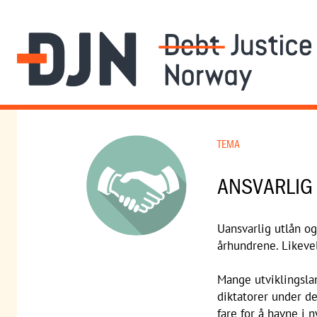
TEMA
ANSVARLIG
Uansvarlig utlån o
århundrene. Likevel
Mange utviklingslan
diktatorer under de
fare for å havne i n