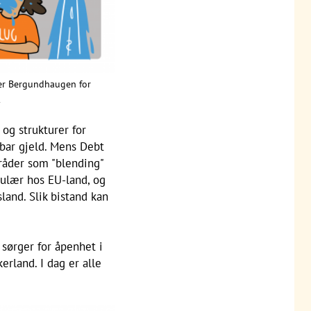
ter Bergundhaugen for
.
 og strukturer for
lbar gjeld. Mens Debt
mråder som "blending"
pulær hos EU-land, og
land. Slik bistand kan
 sørger for åpenhet i
erland. I dag er alle