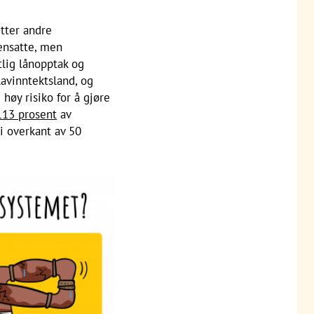
tter andre
mensatte, men
atlig lånopptak og
lavinntektsland, og
 høy risiko for å gjøre
113 prosent
av
i overkant av 50