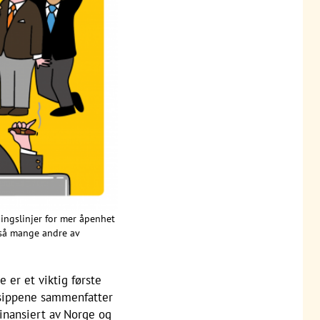
ningslinjer for mer åpenhet
m så mange andre av
 er et viktig første
insippene sammenfatter
 finansiert av Norge og