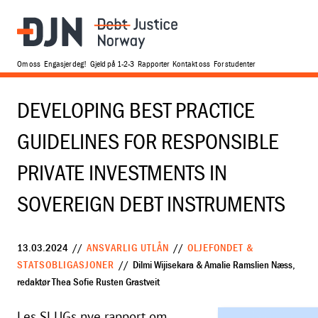
Om oss
Engasjer deg!
Gjeld på 1-2-3
Rapporter
Kontakt oss
For studenter
DEVELOPING BEST PRACTICE
GUIDELINES FOR RESPONSIBLE
PRIVATE INVESTMENTS IN
SOVEREIGN DEBT INSTRUMENTS
13.03.2024
//
ANSVARLIG UTLÅN
//
OLJEFONDET &
STATSOBLIGASJONER
// Dilmi Wijisekara & Amalie Ramslien Næss,
redaktør Thea Sofie Rusten Grastveit
Les SLUGs nye rapport om