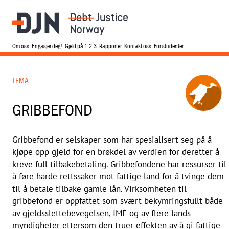
Om oss
Engasjer deg!
Gjeld på 1-2-3
Rapporter
Kontakt oss
For studenter
TEMA
GRIBBEFOND
Gribbefond er selskaper som har spesialisert seg på å
kjøpe opp gjeld for en brøkdel av verdien for deretter å
kreve full tilbakebetaling. Gribbefondene har ressurser til
å føre harde rettssaker mot fattige land for å tvinge dem
til å betale tilbake gamle lån. Virksomheten til
gribbefond er oppfattet som svært bekymringsfullt både
av gjeldsslettebevegelsen, IMF og av flere lands
myndigheter ettersom den truer effekten av å gi fattige