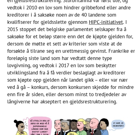
en gjeldsrestrukturering. Storbritannia var først ute, og
vedtok i 2010 en lov som hindrer gribbefond eller andre
kreditorer i å saksøke noen av de 40 landene som
kvalifiserer for gjeldsslette gjennom
HIPC-initiativet
. I
2015 stoppet det belgiske parlamentet selskaper fra å
saksøke for et beløp større enn det de kjøpte gjelden for,
dersom de møtte et sett av kriterier som viste at de
forsøkte å tilrane seg en urettmessig gevinst. Frankrike er
foreløpig siste land som har vedtatt denne type
lovgivning, og vedtok i 2017 en lov som beskytter
utviklingsland fra å få verdier beslaglagt av kreditorer
som kjøpte opp gjelden når landet gikk – eller var nær
ved å gå – konkurs, dersom konkursen skjedde for mindre
enn fire år siden, eller dersom minst to tredjedeler av
långiverne har akseptert en gjeldsrestrukturering.