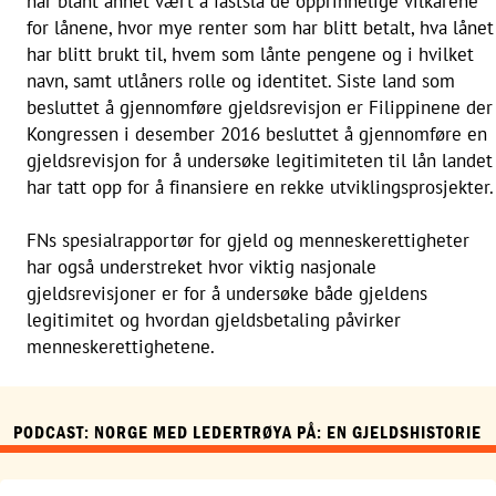
har blant annet vært å fastslå de opprinnelige vilkårene
for lånene, hvor mye renter som har blitt betalt, hva lånet
har blitt brukt til, hvem som lånte pengene og i hvilket
navn, samt utlåners rolle og identitet. Siste land som
besluttet å gjennomføre gjeldsrevisjon er Filippinene der
Kongressen i desember 2016 besluttet å gjennomføre en
gjeldsrevisjon for å undersøke legitimiteten til lån landet
har tatt opp for å finansiere en rekke utviklingsprosjekter.
FNs spesialrapportør for gjeld og menneskerettigheter
har også understreket hvor viktig nasjonale
gjeldsrevisjoner er for å undersøke både gjeldens
legitimitet og hvordan gjeldsbetaling påvirker
menneskerettighetene.
PODCAST: NORGE MED LEDERTRØYA PÅ: EN GJELDSHISTORIE