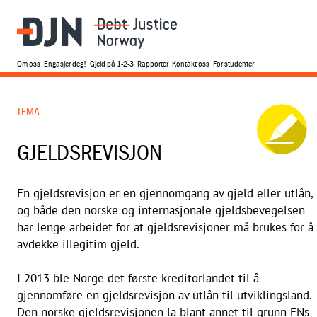
Om oss
Engasjer deg!
Gjeld på 1-2-3
Rapporter
Kontakt oss
For studenter
TEMA
GJELDSREVISJON
En gjeldsrevisjon er en gjennomgang av gjeld eller utlån,
og både den norske og internasjonale gjeldsbevegelsen
har lenge arbeidet for at gjeldsrevisjoner må brukes for å
avdekke illegitim gjeld.
I 2013 ble Norge det første kreditorlandet til å
gjennomføre en gjeldsrevisjon av utlån til utviklingsland.
Den norske gjeldsrevisjonen la blant annet til grunn FNs