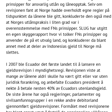
prinsipper for ansvarlig utlån og låneopptak. Selv om
revisjonen fant at Norge hadde overholdt egne regler på
tidspunktet da lånene ble gitt, konkluderte den også med
at Norges utlånspraksis i liten grad var i
overensstemmelse med FNs prinsipper. SLUG har utgitt
en egen skyggerapport hvor vi tolker FNs prinsipper og
anvender de på et utvalg land, og konkluderer da blant
annet med at deler av Indonesias gjeld til Norge må
slettes.
I 2007 ble Ecuador det første landet til å lansere en
gjeldsrevisjon i myndighetsregi. Revisjonen viste at
mange av lånene aldri skulle ha vært gitt eller var uten
juridisk forankring, og anbefalte Ecuadors president å
nekte å betale nesten 40% av Ecuadors utenlandsgjeld.
De siste årene har også regjeringer, parlamenter og
sivilsamfunnsgrupper i en rekke andre debitorland
gjennomført gjeldsrevisjoner. Formålet med revisjonene