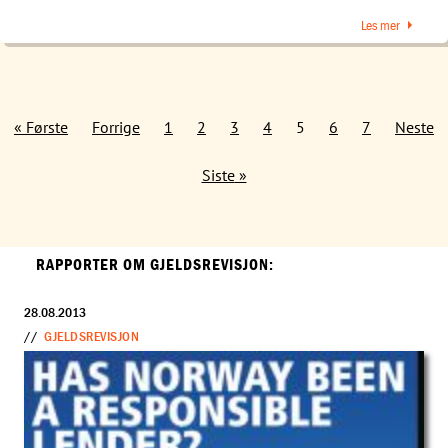
Les mer
Første
Forrige
1
2
3
4
5
6
7
Neste
Siste
RAPPORTER OM GJELDSREVISJON:
28.08.2013
//
GJELDSREVISJON