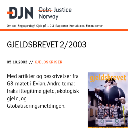
Om oss
Engasjer deg!
Gjeld på 1-2-3
Rapporter
Kontakt oss
For studenter
GJELDSBREVET 2/2003
05.10.2003
//
GJELDSKRISER
Med artikler og beskrivelser fra
G8-møtet i Evian. Andre tema:
Iraks illegitime gjeld, økologisk
gjeld, og
Globaliseringsmeldingen.