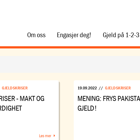
Om oss
Engasjer deg!
Gjeld på 1-2-3
/
GJELDSKRISER
19.09.2022
//
GJELDSKRISER
ISER - MAKT OG
MENING: FRYS PAKIST
RDIGHET
GJELD!
Les mer