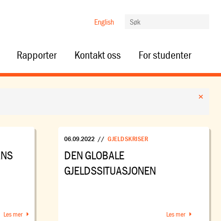
English
Rapporter
Kontakt oss
For studenter
×
06.09.2022
//
GJELDSKRISER
ANS
DEN GLOBALE
GJELDSSITUASJONEN
Les mer
Les mer