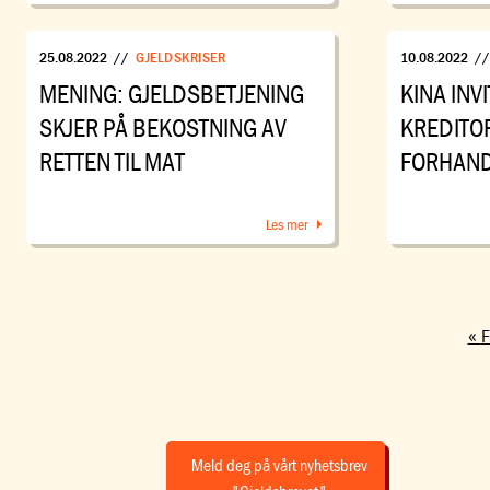
25.08.2022
//
GJELDSKRISER
10.08.2022
/
MENING: GJELDSBETJENING
KINA INV
SKJER PÅ BEKOSTNING AV
KREDITOR
RETTEN TIL MAT
FORHAND
Les mer
F
Meld deg på vårt nyhetsbrev