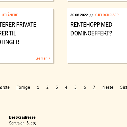
/
UTLÅNERE
30.06.2022
//
GJELDSKRISER
ITERER PRIVATE
RENTEHOPP MED
ER TIL
DOMINOEFFEKT?
LINGER
Les mer
ørste
Forrige
1
2
3
4
5
6
7
Neste
Sis
Besøksadresse
Sentralen, 5. etg