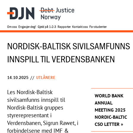
Om oss
Engasjer deg!
Gjeld på 1-2-3
Rapporter
Kontakt oss
For studenter
NORDISK-BALTISK SIVILSAMFUNNS
INNSPILL TIL VERDENSBANKEN
14.10.2025
//
UTLÅNERE
Les Nordisk-Baltisk
WORLD BANK
sivilsamfunns innspill til
ANNUAL
Nordisk-Baltisk gruppes
MEETING 2025
styrerepresentant i
NORDIC-BALTIC
Verdensbanen, Sigrun Rawet, i
CSO LETTER
forbindelsene med IMF &